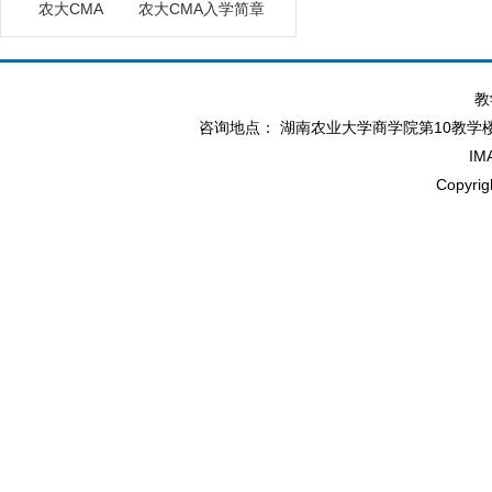
农大CMA
农大CMA入学简章
教
咨询地点： 湖南农业大学商学院第10教学楼北114办
IM
Copyr