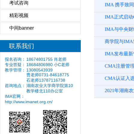
考试咨询
IMA 携手致
精彩视频
IMA正式启
中间banner
IMA与中央
商学院与IM
联系我们
IMA发布最
报名咨询：
18674801755 肖老师
专业答疑：
18684806980 小C老师
CMA注册管
教学管理：
13080543939
曹老师0731-84618775
CMA认证入
石老师13787116738
咨询地点：
湖南农业大学商学院第10
2021年湖南
教学楼北110办公室
IMA官网：
http://www.imanet.org.cn/