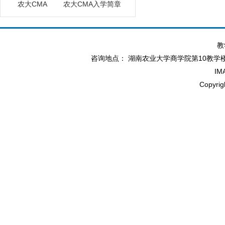
农大CMA
农大CMA入学简章
教
咨询地点： 湖南农业大学商学院第10教学楼北114办
IM
Copyr