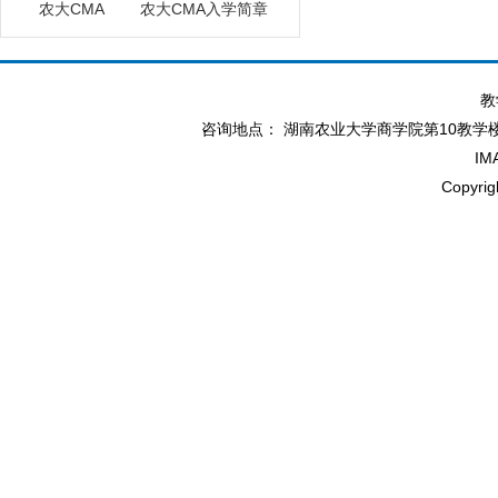
农大CMA
农大CMA入学简章
教
咨询地点： 湖南农业大学商学院第10教学楼北114办
IM
Copyr