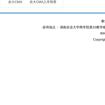
农大CMA
农大CMA入学简章
教
咨询地点： 湖南农业大学商学院第10教学楼北114办
IM
Copyr