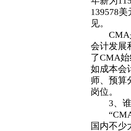
年薪为
11
139578
美
见。
CMA
会计发展
了
CMA
始
如成本会
师、预算
岗位。
3
、
“CM
国内不少