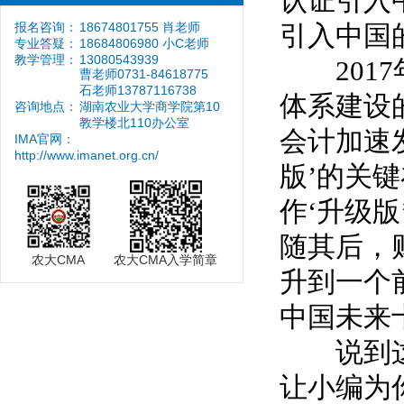
认证引入
报名咨询：
18674801755 肖老师
引入中国
专业答疑：
18684806980 小C老师
教学管理：
13080543939
2017
曹老师0731-84618775
石老师13787116738
体系建设
咨询地点：
湖南农业大学商学院第10
教学楼北110办公室
会计加速
IMA官网：
http://www.imanet.org.cn/
版
’
的关键
作
‘
升级版
随其后，
农大CMA
农大CMA入学简章
升到一个
中国未来
说到这
让小编为